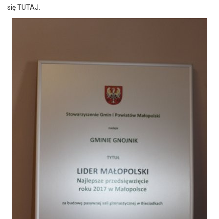
się
TUTAJ
.