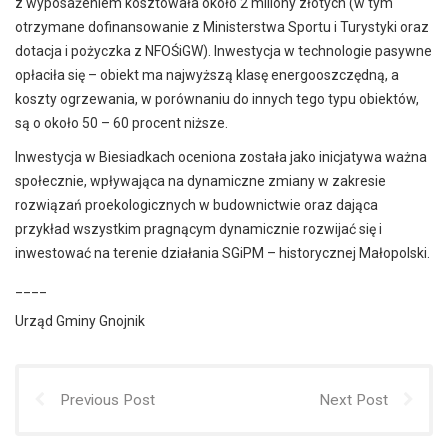
z wyposażeniem kosztowała około 2 miliony złotych (w tym
otrzymane dofinansowanie z Ministerstwa Sportu i Turystyki oraz
dotacja i pożyczka z NFOŚiGW). Inwestycja w technologie pasywne
opłaciła się – obiekt ma najwyższą klasę energooszczędną, a
koszty ogrzewania, w porównaniu do innych tego typu obiektów,
są o około 50 – 60 procent niższe.
Inwestycja w Biesiadkach oceniona została jako inicjatywa ważna
społecznie, wpływająca na dynamiczne zmiany w zakresie
rozwiązań proekologicznych w budownictwie oraz dająca
przykład wszystkim pragnącym dynamicznie rozwijać się i
inwestować na terenie działania SGiPM – historycznej Małopolski.
____
Urząd Gminy Gnojnik
Previous Post
Next Post