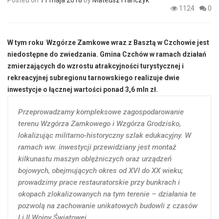
1124
0
W tym roku Wzgórze Zamkowe wraz z Basztą w Czchowie jest
niedostępne do zwiedzania. Gmina Czchów w ramach działań
zmierzających do wzrostu atrakcyjności turystycznej i
rekreacyjnej subregionu tarnowskiego realizuje dwie
inwestycje o łącznej wartości ponad 3,6 mln zł.
Przeprowadzamy kompleksowe zagospodarowanie
terenu Wzgórza Zamkowego i Wzgórza Grodzisko,
lokalizując militarno-historyczny szlak edukacyjny. W
ramach ww. inwestycji przewidziany jest montaż
kilkunastu maszyn oblężniczych oraz urządzeń
bojowych, obejmujących okres od XVI do XX wieku;
prowadzimy prace restauratorskie przy bunkrach i
okopach zlokalizowanych na tym terenie – działania te
pozwolą na zachowanie unikatowych budowli z czasów
I i II Wojny Światowej.