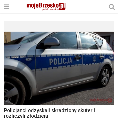
Policjanci odzyskali skradziony skuter i
rozliczyli złodzieja