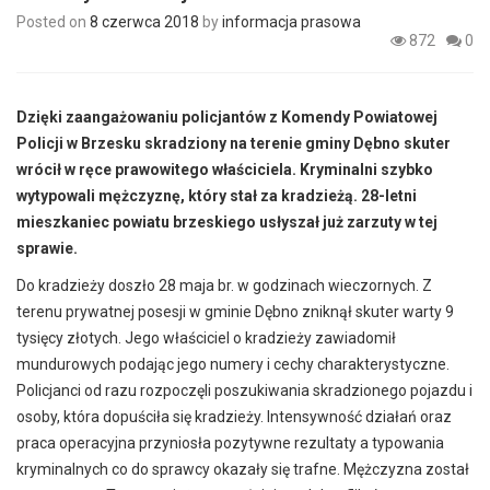
Posted on
8 czerwca 2018
by
informacja prasowa
872
0
Dzięki zaangażowaniu policjantów z Komendy Powiatowej
Policji w Brzesku skradziony na terenie gminy Dębno skuter
wrócił w ręce prawowitego właściciela. Kryminalni szybko
wytypowali mężczyznę, który stał za kradzieżą. 28-letni
mieszkaniec powiatu brzeskiego usłyszał już zarzuty w tej
sprawie.
Do kradzieży doszło 28 maja br. w godzinach wieczornych. Z
terenu prywatnej posesji w gminie Dębno zniknął skuter warty 9
tysięcy złotych. Jego właściciel o kradzieży zawiadomił
mundurowych podając jego numery i cechy charakterystyczne.
Policjanci od razu rozpoczęli poszukiwania skradzionego pojazdu i
osoby, która dopuściła się kradzieży. Intensywność działań oraz
praca operacyjna przyniosła pozytywne rezultaty a typowania
kryminalnych co do sprawcy okazały się trafne. Mężczyzna został