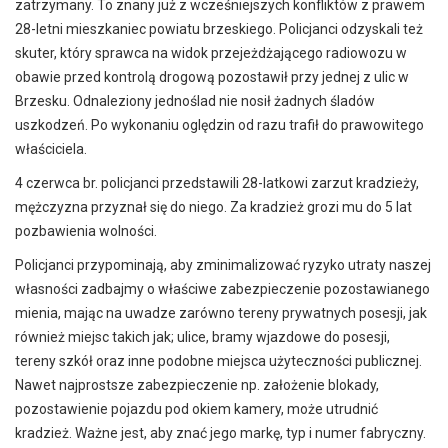
zatrzymany. To znany już z wcześniejszych konfliktów z prawem
28-letni mieszkaniec powiatu brzeskiego. Policjanci odzyskali też
skuter, który sprawca na widok przejeżdżającego radiowozu w
obawie przed kontrolą drogową pozostawił przy jednej z ulic w
Brzesku. Odnaleziony jednoślad nie nosił żadnych śladów
uszkodzeń. Po wykonaniu oględzin od razu trafił do prawowitego
właściciela.
4 czerwca br. policjanci przedstawili 28-latkowi zarzut kradzieży,
mężczyzna przyznał się do niego. Za kradzież grozi mu do 5 lat
pozbawienia wolności.
Policjanci przypominają, aby zminimalizować ryzyko utraty naszej
własności zadbajmy o właściwe zabezpieczenie pozostawianego
mienia, mając na uwadze zarówno tereny prywatnych posesji, jak
również miejsc takich jak; ulice, bramy wjazdowe do posesji,
tereny szkół oraz inne podobne miejsca użyteczności publicznej.
Nawet najprostsze zabezpieczenie np. założenie blokady,
pozostawienie pojazdu pod okiem kamery, może utrudnić
kradzież. Ważne jest, aby znać jego markę, typ i numer fabryczny.