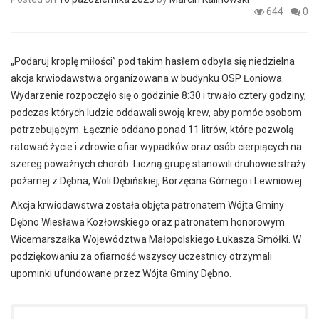
644
0
„Podaruj kroplę miłości” pod takim hasłem odbyła się niedzielna
akcja krwiodawstwa organizowana w budynku OSP Łoniowa.
Wydarzenie rozpoczęło się o godzinie 8:30 i trwało cztery godziny,
podczas których ludzie oddawali swoją krew, aby pomóc osobom
potrzebującym. Łącznie oddano ponad 11 litrów, które pozwolą
ratować życie i zdrowie ofiar wypadków oraz osób cierpiących na
szereg poważnych chorób. Liczną grupę stanowili druhowie straży
pożarnej z Dębna, Woli Dębińskiej, Borzęcina Górnego i Lewniowej.
Akcja krwiodawstwa została objęta patronatem Wójta Gminy
Dębno Wiesława Kozłowskiego oraz patronatem honorowym
Wicemarszałka Województwa Małopolskiego Łukasza Smółki. W
podziękowaniu za ofiarność wszyscy uczestnicy otrzymali
upominki ufundowane przez Wójta Gminy Dębno.