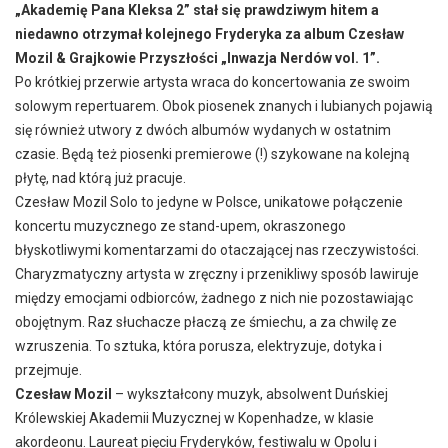
„Akademię Pana Kleksa 2” stał się prawdziwym hitem a
niedawno otrzymał kolejnego Fryderyka za album Czesław
Mozil & Grajkowie Przyszłości „Inwazja Nerdów vol. 1”.
Po krótkiej przerwie artysta wraca do koncertowania ze swoim
solowym repertuarem. Obok piosenek znanych i lubianych pojawią
się również utwory z dwóch albumów wydanych w ostatnim
czasie. Będą też piosenki premierowe (!) szykowane na kolejną
płytę, nad którą już pracuje.
Czesław Mozil Solo to jedyne w Polsce, unikatowe połączenie
koncertu muzycznego ze stand-upem, okraszonego
błyskotliwymi komentarzami do otaczającej nas rzeczywistości.
Charyzmatyczny artysta w zręczny i przenikliwy sposób lawiruje
między emocjami odbiorców, żadnego z nich nie pozostawiając
obojętnym. Raz słuchacze płaczą ze śmiechu, a za chwilę ze
wzruszenia. To sztuka, która porusza, elektryzuje, dotyka i
przejmuje.
Czesław Mozil
– wykształcony muzyk, absolwent Duńskiej
Królewskiej Akademii Muzycznej w Kopenhadze, w klasie
akordeonu. Laureat pięciu Fryderyków, festiwalu w Opolu i