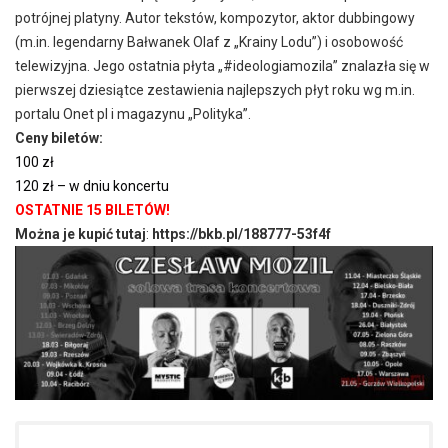
potrójnej platyny. Autor tekstów, kompozytor, aktor dubbingowy
(m.in. legendarny Bałwanek Olaf z „Krainy Lodu”) i osobowość
telewizyjna. Jego ostatnia płyta „
#ideologiamozila
” znalazła się w
pierwszej dziesiątce zestawienia najlepszych płyt roku wg m.in.
portalu Onet pl i magazynu „Polityka”.
Ceny biletów:
100 zł
120 zł – w dniu koncertu
OSTATNIE 15 BILETÓW!
Można je kupić tutaj
:
https://bkb.pl/188777-53f4f