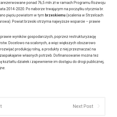
 zarezerwowane ponad 76,5 mln zł w ramach Programu Rozwoju
lata 2014-2020. Po naborze trwającym na początku stycznia br.
ano pięciu powiatom w tym
brzeskiemu
(scalenia w Strzelcach
urowa). Powiat brzeski otrzyma najwyższe wsparcie – prawie
poprawie wyników gospodarczych, poprzez restrukturyzację
rstw. Docelowo na scalonych, a więc większych obszarowo
ozwijać produkcję rolną, a produkty z niej przeznaczać na
na zaspakajanie własnych potrzeb. Dofinansowanie można też
kształtu działek i zapewnienie im dostępu do drogi publicznej,
jne.
t
Next Post