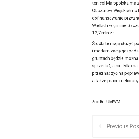
ten cel Małopolska ma
Obszarów Wiejskich na 
dofinansowanie przyzn
Wielkich w gminie Szcz
12,7 mln zł.
Środki te mają służyć 
i modernizację gospoda
gruntach będzie można r
sprzedaż, a nie tylko 
przeznaczyć na poprawę 
a także prace melioracy
____
źródło: UMWM
Previous Pos