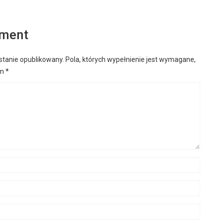
mment
stanie opublikowany.
Pola, których wypełnienie jest wymagane,
em
*