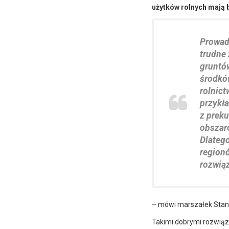
użytków rolnych mają b
Prowad
trudne
gruntó
środkó
rolnict
przykła
z prek
obszaró
Dlatego
regionó
rozwią
– mówi marszałek Stani
Takimi dobrymi rozwiąz