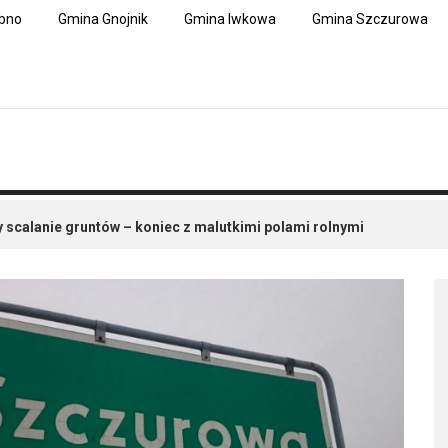
bno
Gmina Gnojnik
Gmina Iwkowa
Gmina Szczurowa
 scalanie gruntów – koniec z malutkimi polami rolnymi