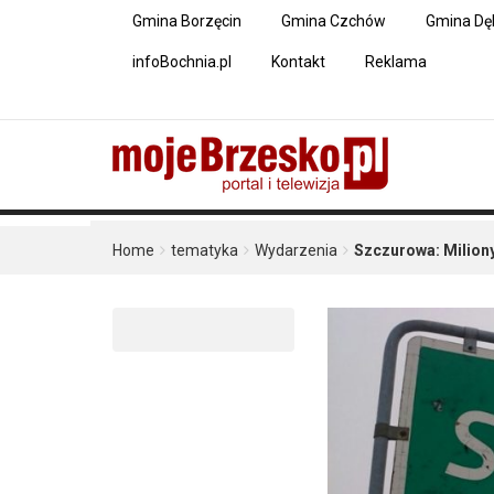
Gmina Borzęcin
Gmina Czchów
Gmina Dę
infoBochnia.pl
Kontakt
Reklama
Home
tematyka
Wydarzenia
Szczurowa: Miliony