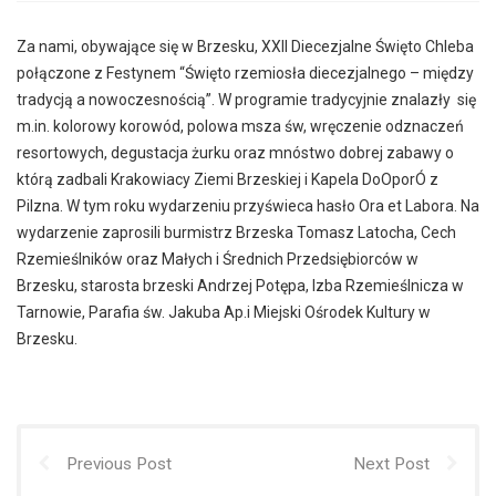
Za nami, obywające się w Brzesku, XXII Diecezjalne Święto Chleba
połączone z Festynem “Święto rzemiosła diecezjalnego – między
tradycją a nowoczesnością”. W programie tradycyjnie znalazły się
m.in. kolorowy korowód, polowa msza św, wręczenie odznaczeń
resortowych, degustacja żurku oraz mnóstwo dobrej zabawy o
którą zadbali Krakowiacy Ziemi Brzeskiej i Kapela DoOporÓ z
Pilzna. W tym roku wydarzeniu przyświeca hasło Ora et Labora. Na
wydarzenie zaprosili burmistrz Brzeska Tomasz Latocha, Cech
Rzemieślników oraz Małych i Średnich Przedsiębiorców w
Brzesku, starosta brzeski Andrzej Potępa, Izba Rzemieślnicza w
Tarnowie, Parafia św. Jakuba Ap.i Miejski Ośrodek Kultury w
Brzesku.
Previous Post
Next Post