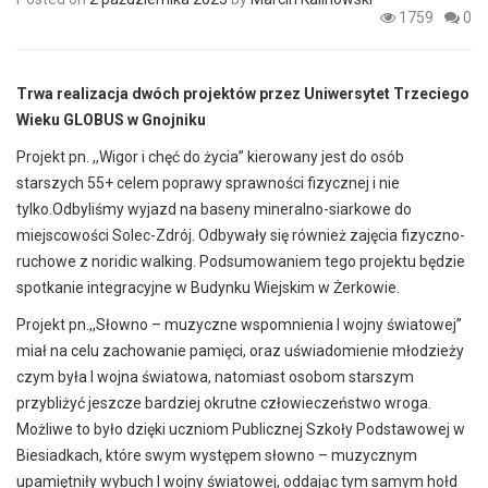
1759
0
Trwa realizacja dwóch projektów przez Uniwersytet Trzeciego
Wieku GLOBUS w Gnojniku
Projekt pn. ,,Wigor i chęć do życia” kierowany jest do osób
starszych 55+ celem poprawy sprawności fizycznej i nie
tylko.Odbyliśmy wyjazd na baseny mineralno-siarkowe do
miejscowości Solec-Zdrój. Odbywały się również zajęcia fizyczno-
ruchowe z noridic walking. Podsumowaniem tego projektu będzie
spotkanie integracyjne w Budynku Wiejskim w Żerkowie.
Projekt pn.,,Słowno – muzyczne wspomnienia I wojny światowej”
miał na celu zachowanie pamięci, oraz uświadomienie młodzieży
czym była I wojna światowa, natomiast osobom starszym
przybliżyć jeszcze bardziej okrutne człowieczeństwo wroga.
Możliwe to było dzięki uczniom Publicznej Szkoły Podstawowej w
Biesiadkach, które swym występem słowno – muzycznym
upamiętniły wybuch I wojny światowej, oddając tym samym hołd