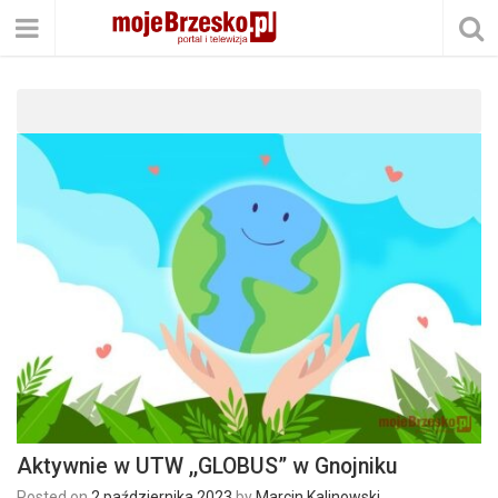
Aktywnie w UTW ,,GLOBUS” w Gnojniku
Posted on
2 października 2023
by
Marcin Kalinowski