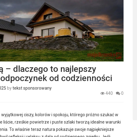
ią – dlaczego to najlepszy
odpoczynek od codzienności
2025
by
tekst sponsorowany
440
0
 wyjątkowej ciszy, kolorów i spokoju, którego próżno szukać w
e liście, rześkie powietrze i puste szlaki tworzą idealne warunki
nia. To właśnie teraz natura pokazuje swoje najpiękniejsze
wil refleksji i relaksu z dala od codziennego zgiełku. Jeśli