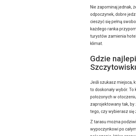
Nie zapominaj jednak, ż
odpoczynek, dobre jedze
cieszyć się pełną swob
każdego ranka przypomi
turystów zamienia hotel
klimat.
Gdzie najlep
Szczytowisk
Jeśli szukasz miejsca, 
to doskonały wybór. T
położonych w otoczeniu 
zaprojektowany tak, by
tego, czy wybierasz się 
Z tarasu można podziwi
wypoczynkowi po całym d