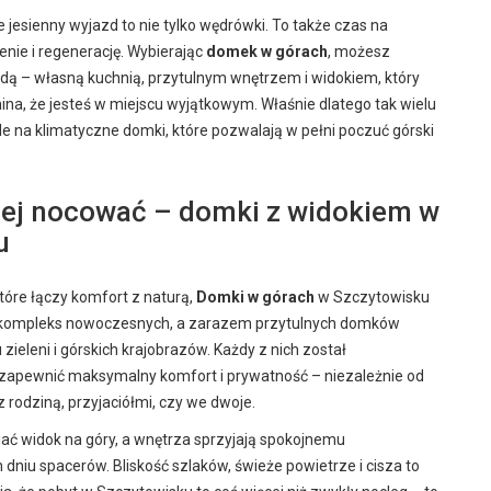
e jesienny wyjazd to nie tylko wędrówki. To także czas na
nie i regenerację. Wybierając
domek w górach
, możesz
odą – własną kuchnią, przytulnym wnętrzem i widokiem, który
na, że jesteś w miejscu wyjątkowym. Właśnie dlatego tak wielu
e na klimatyczne domki, które pozwalają w pełni poczuć górski
iej nocować – domki z widokiem w
u
które łączy komfort z naturą,
Domki w górach
w Szczytowisku
o kompleks nowoczesnych, a zarazem przytulnych domków
zieleni i górskich krajobrazów. Każdy z nich został
 zapewnić maksymalny komfort i prywatność – niezależnie od
z rodziną, przyjaciółmi, czy we dwoje.
ać widok na góry, a wnętrza sprzyjają spokojnemu
niu spacerów. Bliskość szlaków, świeże powietrze i cisza to