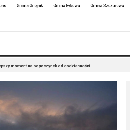
bno
Gmina Gnojnik
Gmina Iwkowa
Gmina Szczurowa
jlepszy moment na odpoczynek od codzienności