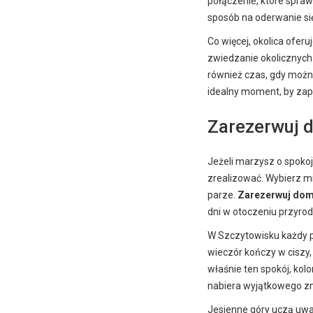
połączenie, które spraw
sposób na oderwanie si
Co więcej, okolica oferu
zwiedzanie okolicznych
również czas, gdy możn
idealny moment, by za
Zarezerwuj 
Jeżeli marzysz o spokojn
zrealizować. Wybierz mie
parze.
Zarezerwuj dom
dni w otoczeniu przyrod
W Szczytowisku każdy p
wieczór kończy w ciszy
właśnie ten spokój, kolo
nabiera wyjątkowego z
Jesienne góry uczą uważ