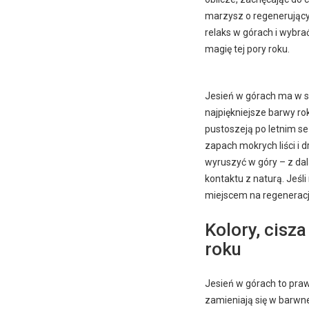
marzysz o regenerujący
relaks w górach i wybr
magię tej pory roku.
Jesień w górach ma w s
najpiękniejsze barwy rok
pustoszeją po letnim sez
zapach mokrych liści i d
wyruszyć w góry – z dal
kontaktu z naturą. Jeś
miejscem na regenerację
Kolory, cisza
roku
Jesień w górach to pra
zamieniają się w barwne