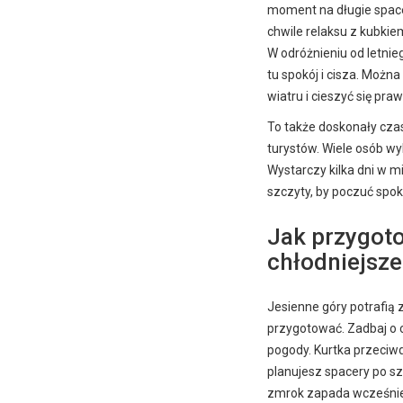
moment na długie space
chwile relaksu z kubkie
W odróżnieniu od letnie
tu spokój i cisza. Moż
wiatru i cieszyć się pra
To także doskonały cza
turystów. Wiele osób wy
Wystarczy kilka dni w mi
szczyty, by poczuć spok
Jak przygot
chłodniejsze
Jesienne góry potrafią
przygotować. Zadbaj o c
pogody. Kurtka przeciw
planujesz spacery po sz
zmrok zapada wcześniej