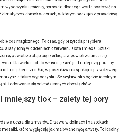
m wypoczynku jesienią, sprawdź, dlaczego warto postawić na
ać klimatyczny domek w górach, w którym poczujesz prawdziwą
obie coś magicznego. To czas, gdy przyroda przybiera
u, a lasy toną w odcieniach czerwieni, złota i miedzi. Szlaki
onie, powietrze staje się rześkie, a w powietrzu unosi się
rewna. Dla wielu osób to właśnie jesień jest najlepszą porą, by
a od miejskiego zgiełku, w poszukiwaniu spokoju i prawdziwego
li marzysz o takim wypoczynku,
Szczytowisko
będzie idealnym
 sił i oderwanie się od codziennych obowiązków.
 i mniejszy tłok – zalety tej pory
wdziwa uczta dla zmysłów. Drzewa w dolinach i na stokach
 mozaiki, które wyglądają jak malowane ręką artysty. To idealny