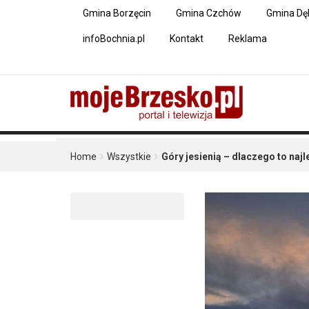
Gmina Borzęcin
Gmina Czchów
Gmina Dę
infoBochnia.pl
Kontakt
Reklama
Home
Wszystkie
Góry jesienią – dlaczego to na