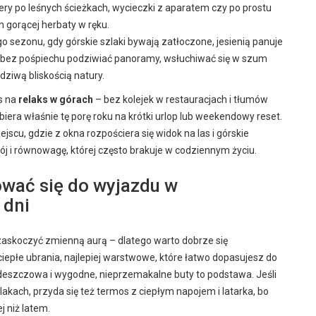
ry po leśnych ścieżkach, wycieczki z aparatem czy po prostu
m gorącej herbaty w ręku.
go sezonu, gdy górskie szlaki bywają zatłoczone, jesienią panuje
na bez pośpiechu podziwiać panoramy, wsłuchiwać się w szum
wdziwą bliskością natury.
s na
relaks w górach
– bez kolejek w restauracjach i tłumów
biera właśnie tę porę roku na krótki urlop lub weekendowy reset.
ejscu, gdzie z okna rozpościera się widok na las i górskie
ój i równowagę, której często brakuje w codziennym życiu.
ować się do wyjazdu w
 dni
 zaskoczyć zmienną aurą – dlatego warto dobrze się
iepłe ubrania, najlepiej warstwowe, które łatwo dopasujesz do
deszczowa i wygodne, nieprzemakalne buty to podstawa. Jeśli
lakach, przyda się też termos z ciepłym napojem i latarka, bo
 niż latem.