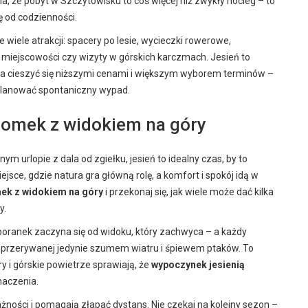
ia, że pobyt w Szczytowisku to coś więcej niż zwykły nocleg – to
ę od codzienności.
je wiele atrakcji: spacery po lesie, wycieczki rowerowe,
 miejscowości czy wizyty w górskich karczmach. Jesień to
a cieszyć się niższymi cenami i większym wyborem terminów –
planować spontaniczny wypad.
domek z widokiem na góry
ym urlopie z dala od zgiełku, jesień to idealny czas, by to
jsce, gdzie natura gra główną rolę, a komfort i spokój idą w
ek z widokiem na góry
i przekonaj się, jak wiele może dać kilka
y.
oranek zaczyna się od widoku, który zachwyca – a każdy
, przerywanej jedynie szumem wiatru i śpiewem ptaków. To
ry i górskie powietrze sprawiają, że
wypoczynek jesienią
naczenia.
ności i pomagają złapać dystans. Nie czekaj na kolejny sezon –