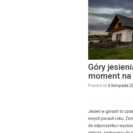
Góry jesien
moment na 
Posted on
6 listopada 
Jesień w górach to czas
innych porach roku. Złot
do odpoczynku i wycisze
oblicze, zachęcając do ch