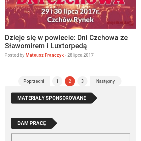
Dzieje się w powiecie: Dni Czchowa ze
Sławomirem i Luxtorpedą
Posted by
Mateusz Franczyk
-
28 lipca 2017
Poprzedni
1
2
3
Następny
N
a
MATERIAŁY SPONSOROWANE
w
i
DAM PRACĘ
g
a