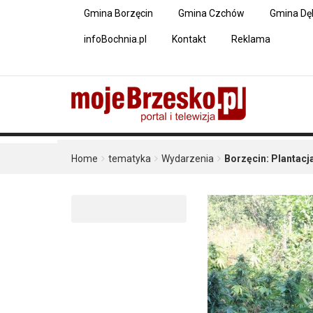
Gmina Borzęcin
Gmina Czchów
Gmina Dę
infoBochnia.pl
Kontakt
Reklama
Home
tematyka
Wydarzenia
Borzęcin: Plantacj