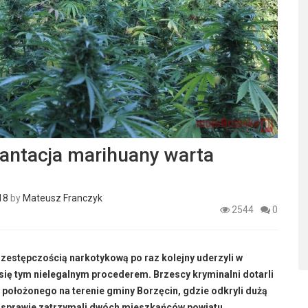
lantacja marihuany warta
18
by
Mateusz Franczyk
2544
0
rzestępczością narkotykową po raz kolejny uderzyli w
się tym nielegalnym procederem. Brzescy kryminalni dotarli
położonego na terenie gminy Borzęcin, gdzie odkryli dużą
ej sprawie zatrzymali dwóch mieszkańców powiatu