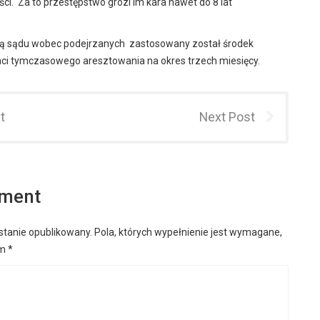
ści. Za to przestępstwo grozi im kara nawet do 8 lat
ją sądu wobec podejrzanych zastosowany został środek
ci tymczasowego aresztowania na okres trzech miesięcy.
t
Next Post
mment
stanie opublikowany.
Pola, których wypełnienie jest wymagane,
em
*