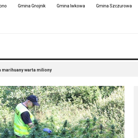
bno
Gmina Gnojnik
Gmina Iwkowa
Gmina Szczurowa
a marihuany warta miliony