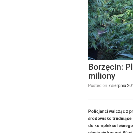
Borzęcin: P
miliony
Posted on
7 sierpnia 20
Policjanci walcząc z p
środowisko trudniące 
do kompleksu leśnego 
plantację konopi. W t