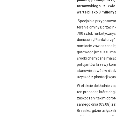
tarnowskiego i zlikwid
warte blisko 3 miliony 
Specjalnie przygotowan
terenie gminy Borzęcin o
700 sztuk narkotycznyc
donicach. „Plantatorzy”
namiocie zawieszone by
gotowego już suszu mari
środki chemiczne mają
policjantów krzewy kono
stanowić dowód w śledz
uzyskać z plantacji wyn
W efekcie dokładnie za
ten proceder, które dogl
zaskoczeni takim obrote
samego dnia (03.08) za
Brzesku, gdzie usłyszel