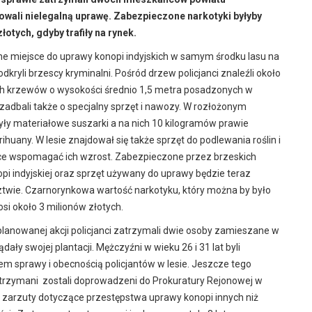
owali nielegalną uprawę. Zabezpieczone narkotyki byłyby
złotych, gdyby trafiły na rynek.
e miejsce do uprawy konopi indyjskich w samym środku lasu na
dkryli brzescy kryminalni. Pośród drzew policjanci znaleźli około
h krzewów o wysokości średnio 1,5 metra posadzonych w
 zadbali także o specjalny sprzęt i nawozy. W rozłożonym
ły materiałowe suszarki a na nich 10 kilogramów prawie
huany. W lesie znajdował się także sprzęt do podlewania roślin i
ce wspomagać ich wzrost. Zabezpieczone przez brzeskich
pi indyjskiej oraz sprzęt używany do uprawy będzie teraz
twie. Czarnorynkowa wartość narkotyku, który można by było
osi około 3 milionów złotych.
planowanej akcji policjanci zatrzymali dwie osoby zamieszane w
ądały swojej plantacji. Mężczyźni w wieku 26 i 31 lat byli
m sprawy i obecnością policjantów w lesie. Jeszcze tego
trzymani zostali doprowadzeni do Prokuratury Rejonowej w
i zarzuty dotyczące przestępstwa uprawy konopi innych niż