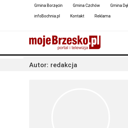
Gmina Borzęcin
Gmina Czchów
Gmina Dę
infoBochnia.pl
Kontakt
Reklama
Autor:
redakcja