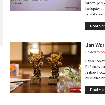
informuje o 
i sklepów p
została nie
Read Mor
Jan War
Posted by
re
Dzień Kobiet
Poście, w k
„zabaw hucz
kościelnie 
Read Mor