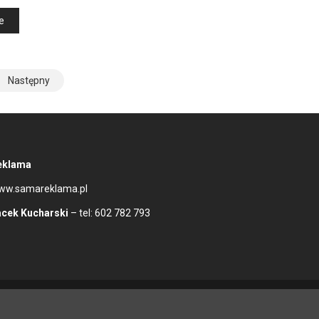
e
Następny
eklama
ww.samareklama.pl
acek Kucharski
– tel: 602 782 793