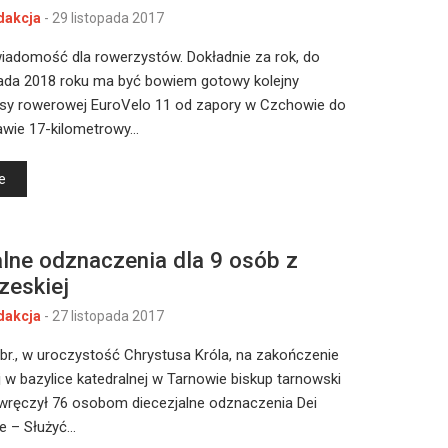
dakcja
-
29 listopada 2017
iadomość dla rowerzystów. Dokładnie za rok, do
pada 2018 roku ma być bowiem gotowy kolejny
asy rowerowej EuroVelo 11 od zapory w Czchowie do
awie 17-kilometrowy…
e
alne odznaczenia dla 9 osób z
zeskiej
dakcja
-
27 listopada 2017
 br., w uroczystość Chrystusa Króla, na zakończenie
 w bazylice katedralnej w Tarnowie biskup tarnowski
 wręczył 76 osobom diecezjalne odznaczenia Dei
e – Służyć…