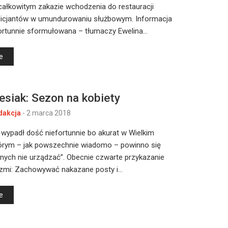
całkowitym zakazie wchodzenia do restauracji
olicjantów w umundurowaniu służbowym. Informacja
fortunnie sformułowana – tłumaczy Ewelina…
e
esiak: Sezon na kobiety
dakcja
-
2 marca 2018
 wypadł dość niefortunnie bo akurat w Wielkim
tórym – jak powszechnie wiadomo – powinno się
nych nie urządzać”. Obecnie czwarte przykazanie
brzmi: Zachowywać nakazane posty i…
e