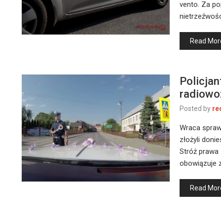
vento. Za po
nietrzeźwośc
Read Mor
Policja
radiowo
Posted by
re
Wraca spraw
złożyli donie
Stróż prawa 
obowiązuje z
Read Mor