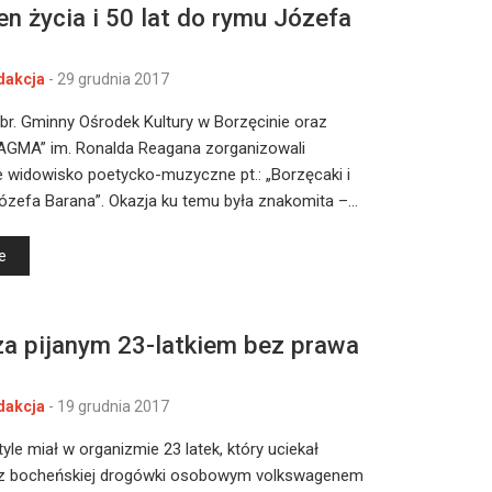
n życia i 50 lat do rymu Józefa
dakcja
-
29 grudnia 2017
 br. Gminny Ośrodek Kultury w Borzęcinie oraz
AGMA” im. Ronalda Reagana zorganizowali
 widowisko poetycko-muzyczne pt.: „Borzęcaki i
ózefa Barana”. Okazja ku temu była znakomita –…
e
za pijanym 23-latkiem bez prawa
dakcja
-
19 grudnia 2017
tyle miał w organizmie 23 latek, który uciekał
 z bocheńskiej drogówki osobowym volkswagenem