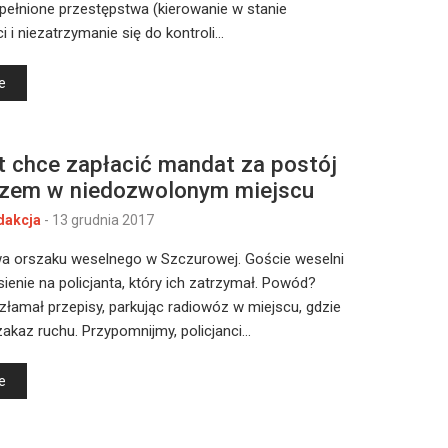
pełnione przestępstwa (kierowanie w stanie
i i niezatrzymanie się do kontroli…
e
nt chce zapłacić mandat za postój
zem w niedozwolonym miejscu
dakcja
-
13 grudnia 2017
a orszaku weselnego w Szczurowej. Goście weselni
sienie na policjanta, który ich zatrzymał. Powód?
złamał przepisy, parkując radiowóz w miejscu, gdzie
akaz ruchu. Przypomnijmy, policjanci…
e