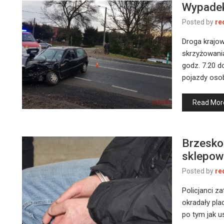
Wypadek
Posted by
re
Droga krajo
skrzyżowania
godz. 7.20 d
pojazdy oso
Read Mor
Brzesko
sklepow
Posted by
re
Policjanci z
okradały pla
po tym jak u