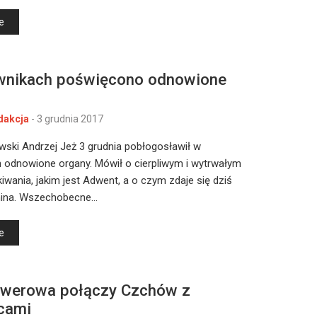
e
nikach poświęcono odnowione
dakcja
-
3 grudnia 2017
wski Andrzej Jeż 3 grudnia pobłogosławił w
 odnowione organy. Mówił o cierpliwym i wytrwałym
iwania, jakim jest Adwent, a o czym zdaje się dziś
mina. Wszechobecne…
e
owerowa połączy Czchów z
cami