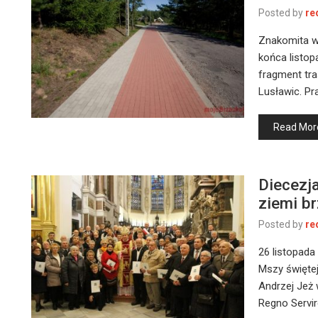
Posted by
re
Znakomita w
końca listo
fragment tr
Lusławic. Pr
Read Mor
Diecezj
ziemi br
Posted by
re
26 listopada
Mszy świętej
Andrzej Jeż
Regno Servir