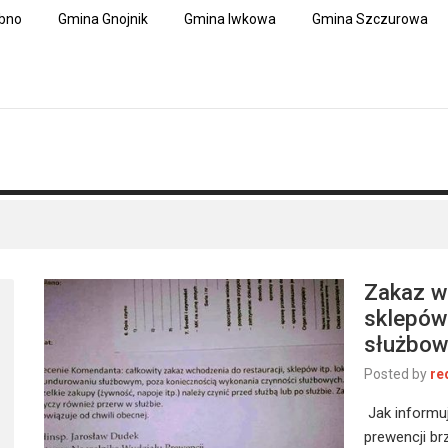
bno
Gmina Gnojnik
Gmina Iwkowa
Gmina Szczurowa
Zakaz w
sklepów
służbow
Posted by
re
Jak informuj
prewencji brz