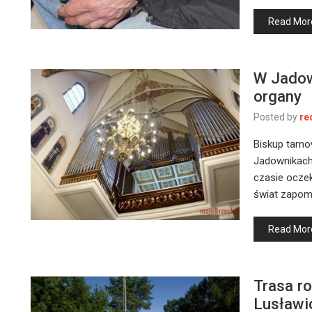
Read Mor
W Jadow
organy
Posted by
re
Biskup tarno
Jadownikach
czasie oczek
świat zapo
Read Mor
Trasa r
Lusławi