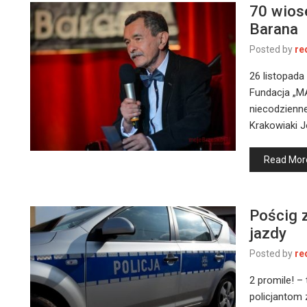
70 wiose
Barana
Posted by
re
26 listopada
Fundacja „M
niecodzienne
Krakowiaki J
Read Mor
Pościg 
jazdy
Posted by
re
2 promile! – 
policjantom