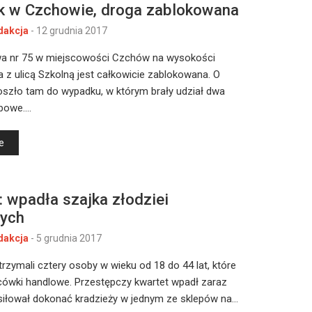
 w Czchowie, droga zablokowana
dakcja
-
12 grudnia 2017
wa nr 75 w miejscowości Czchów na wysokości
 z ulicą Szkolną jest całkowicie zablokowana. O
oszło tam do wypadku, w którym brały udział dwa
bowe.…
e
: wpadła szajka złodziei
ych
dakcja
-
5 grudnia 2017
atrzymali cztery osoby w wieku od 18 do 44 lat, które
cówki handlowe. Przestępczy kwartet wpadł zaraz
siłował dokonać kradzieży w jednym ze sklepów na…