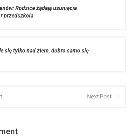
anów: Rodzice żądają usunięcia
or przedszkola
e się tylko nad złem, dobro samo się
t
Next Post
mment